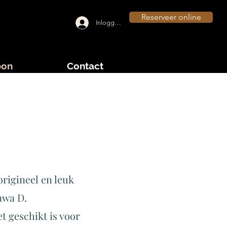
Reserveer online
Inloggen
bon
Contact
origineel en leuk
awa D.
 geschikt is voor