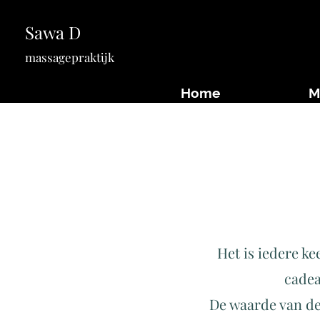
Sawa D
massagepraktijk
Home
M
Het is iedere ke
cadea
De waarde van de