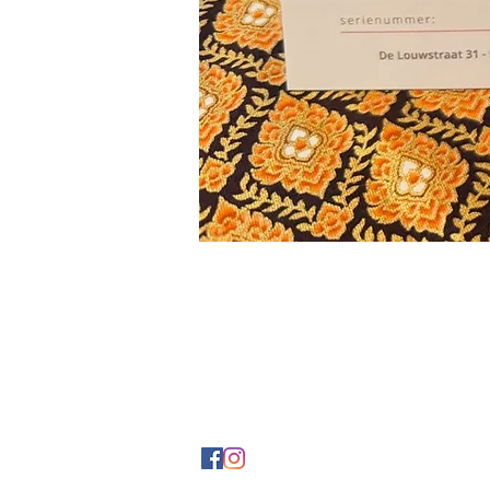
Contact
De Louwstraat 31
5374 CE Schaijk
ma
il:
info@sawad.nl
Tel: +316-29496663